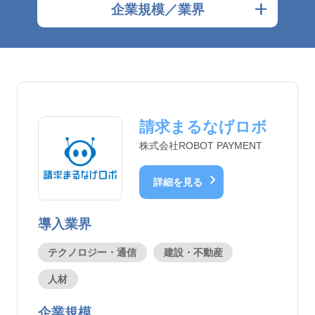
add
企業規模／業界
請求まるなげロボ
株式会社ROBOT PAYMENT
chevron_right
詳細を見る
導入業界
テクノロジー・通信
建設・不動産
人材
企業規模