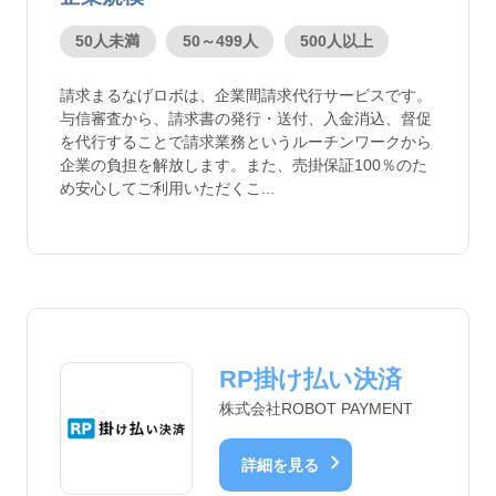
50人未満
50～499人
500人以上
請求まるなげロボは、企業間請求代行サービスです。
与信審査から、請求書の発行・送付、入金消込、督促
を代行することで請求業務というルーチンワークから
企業の負担を解放します。また、売掛保証100％のた
め安心してご利用いただくこ...
RP掛け払い決済
株式会社ROBOT PAYMENT
chevron_right
詳細を見る