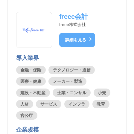
freee会計
freee株式会社
chevron_right
詳細を見る
導入業界
金融・保険
テクノロジー・通信
医療・健康
メーカー・製造
建設・不動産
士業・コンサル
小売
人材
サービス
インフラ
教育
官公庁
企業規模