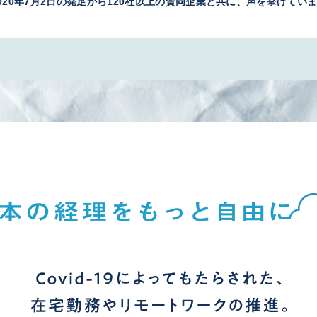
020年7月2日の発足から120社以上の賛同企業と共に、声を挙げてい