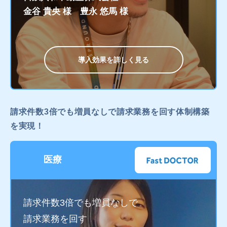
金谷 貴央 様 豊永 悠馬 様
導入効果を詳しく見る
請求件数3倍でも増員なしで請求業務を回す体制構築
を実現！
医療
請求件数3倍でも増員なしで
請求業務を回す