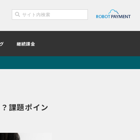
グ
継続課金
は？課題ポイン