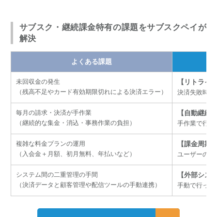
サブスク・継続課金特有の課題をサブスクペイが
解決
よくある課題
【リトライ
未回収金の発生
（残高不足やカード有効期限切れによる決済エラー）
決済失敗時の
【自動継続
毎月の請求・決済が手作業
（継続的な集金・消込・事務作業の負担）
手作業で行っ
【課金周期
複雑な料金プランの運用
（入会金＋月額、初月無料、年払いなど）
ユーザーの要
【外部システ
システム間の二重管理の手間
（決済データと顧客管理や配信ツールの手動連携）
手動で行って