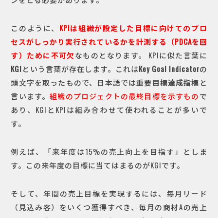
このように、
KPIは組織が設定した目標に向けてのプロ
セスがしっかり実行されているかを計測する（PDCAを回
す）ために不可欠
なものとなります。
KPIに似た言葉に
KGI
という言葉が存在します。これは
Key Goal Indicator
の
頭文字を取ったもので、日本語では
重要目標達成指標
と
言います。
組織のプロジェクトの最終目標を示すもの
で
あり、KGIとKPIは組み合わせて使われることが多いで
す。
例えば、「来年度は15%の売上向上を目指す」としま
す。この来年度の目標に当てはまるのがKGIです。
そして、年間の売上目標を実現するには、毎月リード
（見込み客）をいくつ獲得すべき、毎月の商材Aの売上