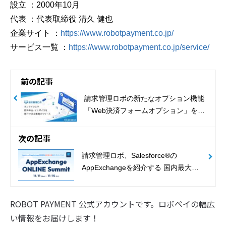
設立 ：2000年10月
代表 ：代表取締役 清久 健也
企業サイト ：
https://www.robotpayment.co.jp/
サービス一覧 ：
https://www.robotpayment.co.jp/service/
前の記事
請求管理ロボの新たなオプション機能
「Web決済フォームオプション」をリ
リース
次の記事
請求管理ロボ、Salesforce®の
AppExchangeを紹介する 国内最大級
のオンラインイベント
「AppExchangeONLINE Summit」に
ROBOT PAYMENT 公式アカウントです。ロボペイの幅広
出展
い情報をお届けします！