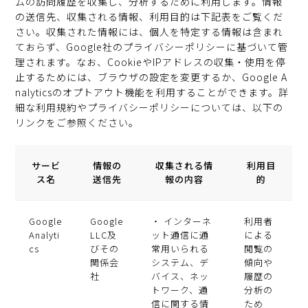
ムの訪問履歴を収集し、分析するために利用します。情報
の送信先、収集される情報、利用目的は下記表をご覧くだ
さい。収集された情報には、個人を特定する情報は含まれ
ておらず、Google社のプライバシーポリシーに基づいて管
理されます。なお、CookieやIPアドレスの収集・使用を停
止するためには、ブラウザの設定を変更するか、Google A
nalyticsのオプトアウト機能を利用することができます。詳
細な利用規約やプライバシーポリシーについては、以下の
リンクをご参照ください。
サービ
情報の
収集される情
利用目
ス名
送信先
報の内容
的
Google
Google
・ インターネ
利用者
Analyti
LLC及
ット通信に通
による
cs
びその
常用いられる
閲覧の
関係会
システム、デ
傾向や
社
バイス、ネッ
履歴の
トワーク、通
分析の
信に関する情
ため