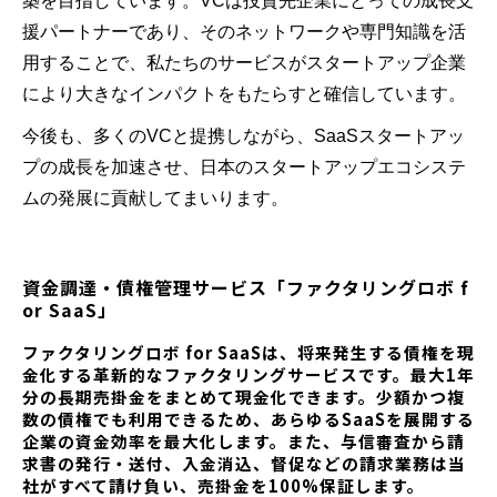
築を目指しています。VCは投資先企業にとっての成長支
援パートナーであり、そのネットワークや専門知識を活
用することで、私たちのサービスがスタートアップ企業
により大きなインパクトをもたらすと確信しています。
今後も、多くのVCと提携しながら、SaaSスタートアッ
プの成長を加速させ、日本のスタートアップエコシステ
ムの発展に貢献してまいります。
資金調達・債権管理サービス「ファクタリングロボ f
or SaaS」
ファクタリングロボ for SaaSは、将来発生する債権を現
金化する革新的なファクタリングサービスです。最大1年
分の長期売掛金をまとめて現金化できます。少額かつ複
数の債権でも利用できるため、あらゆるSaaSを展開する
企業の資金効率を最大化します。また、与信審査から請
求書の発行・送付、入金消込、督促などの請求業務は当
社がすべて請け負い、売掛金を100%保証します。