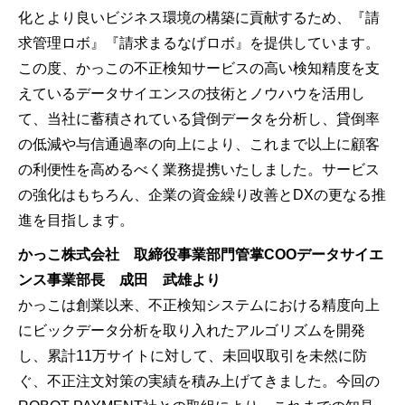
化とより良いビジネス環境の構築に貢献するため、『請
求管理ロボ』『請求まるなげロボ』を提供しています。
この度、かっこの不正検知サービスの高い検知精度を支
えているデータサイエンスの技術とノウハウを活用し
て、当社に蓄積されている貸倒データを分析し、貸倒率
の低減や与信通過率の向上により、これまで以上に顧客
の利便性を高めるべく業務提携いたしました。サービス
の強化はもちろん、企業の資金繰り改善とDXの更なる推
進を目指します。
かっこ株式会社 取締役事業部門管掌COOデータサイエ
ンス事業部長 成田 武雄より
かっこは創業以来、不正検知システムにおける精度向上
にビックデータ分析を取り入れたアルゴリズムを開発
し、累計11万サイトに対して、未回収取引を未然に防
ぐ、不正注文対策の実績を積み上げてきました。今回の