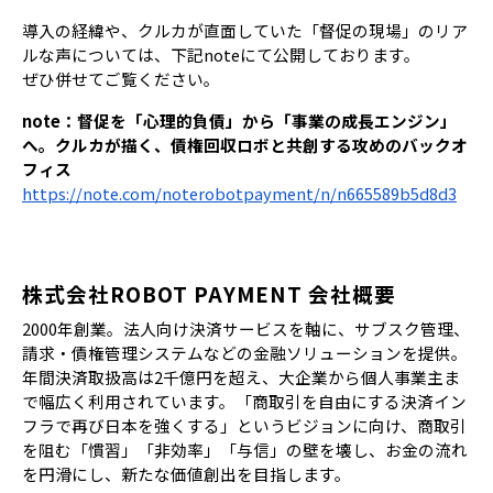
導入の経緯や、クルカが直面していた「督促の現場」のリア
ルな声については、下記noteにて公開しております。
ぜひ併せてご覧ください。
note：督促を「心理的負債」から「事業の成長エンジン」
へ。クルカが描く、債権回収ロボと共創する攻めのバックオ
フィス
https://note.com/noterobotpayment/n/n665589b5d8d3
株式会社ROBOT PAYMENT 会社概要
2000年創業。法人向け決済サービスを軸に、サブスク管理、
請求・債権管理システムなどの金融ソリューションを提供。
年間決済取扱高は2千億円を超え、大企業から個人事業主ま
で幅広く利用されています。「商取引を自由にする決済イン
フラで再び日本を強くする」というビジョンに向け、商取引
を阻む「慣習」「非効率」「与信」の壁を壊し、お金の流れ
を円滑にし、新たな価値創出を目指します。