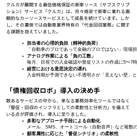
クルカが展開する最低価格保証の新車リース（サブスクリプ
ション）サービス「クルカ」は、月々格安で新車に乗れる画
期的なカーリースサービスとして成長を続けています。しか
し、その裏側では自動車業界特有の「代金回収業務」に関す
る課題を抱えていました。
担当者の心理的負担（精神的負荷）
「自動車のプロであって金融のプロではない」現場担
アナログ作業による「負の工数」
毎月、目視での入金確認や督促リストの作成に5〜7
経営における意思決定の遅れ
入金時期が予測できない不透明さが「見えない壁」と
「債権回収ロボ」導入の決め手
数あるサービスの中から、単なる業務効率化ツールではなく
「督促・回収のインフラとしての柔軟性と分析力」を備えて
いる点が評価され、導入に至りました。
多彩なアプローチ手段による自動化
メール、SMS、オートコール（自動音声）など複数
顧客属性に応じた「督促シナリオ」の柔軟性