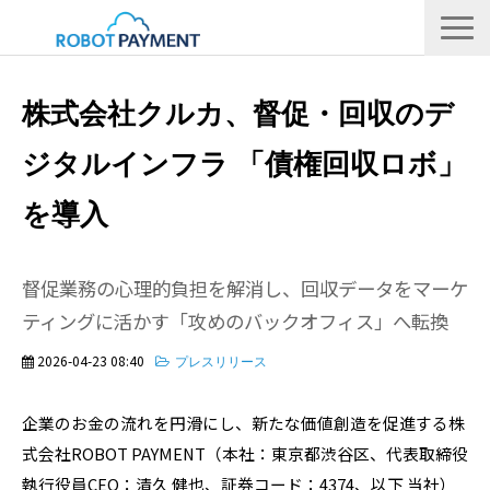
サービス
株式会社クルカ、督促・回収のデ
CVC
ジタルインフラ 「債権回収ロボ」
会社情報
を導入
IR
採用情報
督促業務の心理的負担を解消し、回収データをマーケ
メディア
ティングに活かす「攻めのバックオフィス」へ転換
2026-04-23 08:40
プレスリリース
企業のお金の流れを円滑にし、新たな価値創造を促進する株
式会社ROBOT PAYMENT（本社：東京都渋谷区、代表取締役
執行役員CEO：清久 健也、証券コード：4374、以下 当社）