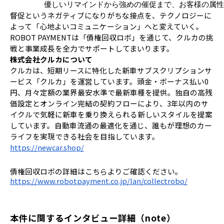
優しいリマインドから強めの催促まで、お客様の属性
督促というネガティブになりがちな接点を、テクノロジーに
よって「心地よいコミュニケーション」へと変えていく。
ROBOT PAYMENTは「債権回収ロボ」を通じて、クルカの挑
戦と事業成長を全力でサポートしてまいります。
株式会社クルカについて
クルカは、短期リースに特化した新車サブスクリプションサ
ービス「クルカ」を運営しています。頭金・ボーナス払い0
円、月々定額の業界最安水準で最新車種を提供。独自の高残
価設定とオンライン完結の契約フローにより、3年以内のサ
イクルで気軽に新車を乗り換えられる新しいスタイルを提案
しています。自動車流通の最適化を通じ、誰もが理想のカー
ライフを実現できる社会を目指しています。
https://newcar.shop/
債権回収ロボの詳細はこちらよりご確認ください。
https://www.robotpayment.co.jp/lan/collectrobo/
本件に関するインタビュー詳細（note）