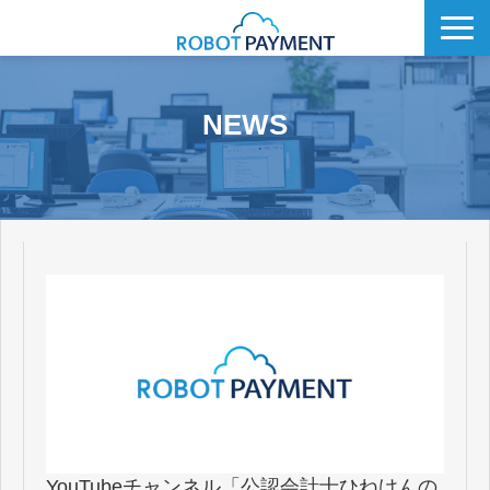
サービス
NEWS
CVC
会社情報
IR
採用情報
メディア
YouTubeチャンネル「公認会計士ひねけんの