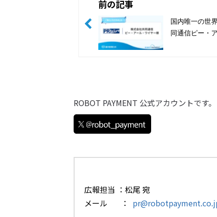
前の記事
国内唯一の世
同通信ピー・
を導入
ROBOT PAYMENT 公式アカウント
広報担当 ：松尾 宛
メール ：
pr@robotpayment.co.j