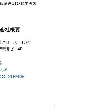
取締役CTO 松本勇気
T 会社概要
証グロース：4374）
15荒井ビル4F
也
.jp/
co.jp/service/