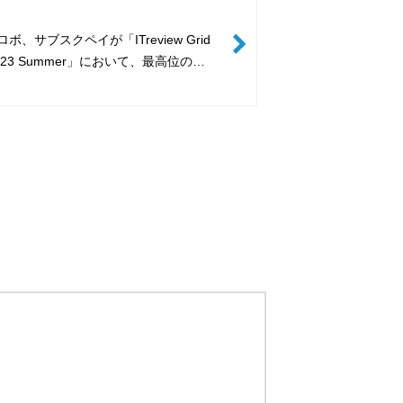
ボ、サブスクペイが「ITreview Grid
 2023 Summer」において、最高位の
er』を同時に3期連続受賞