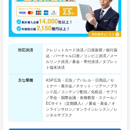
対応決済
クレジットカード決済／口座振替／銀行振
込・バーチャル口座／コンビニ決済／メー
ルリンク決済／募金・寄付決済／タブレッ
ト端末決済
主な業種
ASP広告・広告／アパレル・日用品／セ
ミナー・展示会／チケット・ツアー／ブラ
ンド品／コンテンツ配信／化粧品・サプリ
／学会・国際会議・各種教室・スクール／
ECサイト（定期購入）／募金・基金／オ
ンラインサロン／オンラインレッスン／レ
ンタルサブスク