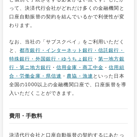
って、決済代行会社がどれだけ多くの金融機関と
口座自動振替の契約を結んでいるかで利便性が変
わります。
なお、当社の「サブスクペイ」をご利用いただく
と、
都市銀行・インターネット銀行・信託銀行・
特殊銀行・外国銀行・ゆうちょ銀行
・
第一地方銀
行・第ニ地方銀行
・
信用金庫・商工中金
・
信用組
合・労働金庫・県信連
・
農協・漁連
といった日本
全国の1000以上の金融機関口座で、口座振替を導
入いただくことができます。
費用・手数料
決済代行会社と口座自動振替の契約するにあたっ