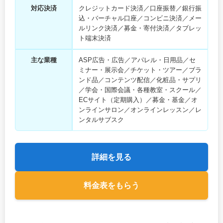
対応決済
クレジットカード決済／口座振替／銀行振
込・バーチャル口座／コンビニ決済／メー
ルリンク決済／募金・寄付決済／タブレッ
ト端末決済
主な業種
ASP広告・広告／アパレル・日用品／セ
ミナー・展示会／チケット・ツアー／ブラ
ンド品／コンテンツ配信／化粧品・サプリ
／学会・国際会議・各種教室・スクール／
ECサイト（定期購入）／募金・基金／オ
ンラインサロン／オンラインレッスン／レ
ンタルサブスク
詳細を見る
料金表をもらう