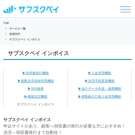
TOP
サービス一覧
決済代行
サブスクペイ インボイス
サブスクペイ インボイス
請求書発行機能
入金管理機能
複数決済登録管理機能
決済手段変更機能
SFA連携
会計データ作成・連携機能
権限設定機能
複数銀行口座入金管理機能
サブスクペイ インボイス
サブスクペイ インボイス
申込サイトがあり、顧客へ領収書の発行が必要な方におすすめ！
決済～領収書発行まで自動化！