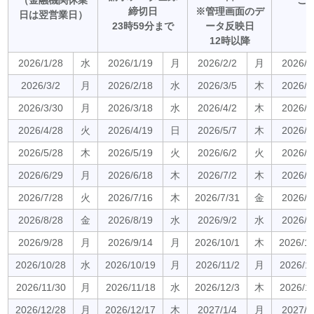
（金融機関休業
ご
締切日
※管理画面のデ
日は翌営業日）
23時59分まで
ータ反映日
12時以降
2026/1/28
水
2026/1/19
月
2026/2/2
月
2026/2
2026/3/2
月
2026/2/18
水
2026/3/5
木
2026/3
2026/3/30
月
2026/3/18
水
2026/4/2
木
2026/4
2026/4/28
火
2026/4/19
日
2026/5/7
木
2026/5
2026/5/28
木
2026/5/19
火
2026/6/2
火
2026/6
2026/6/29
月
2026/6/18
木
2026/7/2
木
2026/7
2026/7/28
火
2026/7/16
木
2026/7/31
金
2026/8
2026/8/28
金
2026/8/19
水
2026/9/2
水
2026/9
2026/9/28
月
2026/9/14
月
2026/10/1
木
2026/1
2026/10/28
水
2026/10/19
月
2026/11/2
月
2026/1
2026/11/30
月
2026/11/18
水
2026/12/3
木
2026/1
2026/12/28
月
2026/12/17
木
2027/1/4
月
2027/1