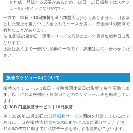
を作成・登録する必要があるため、10日・13日振替ではスケジ
ュールがタイトになりやすい。
一方で、
10日・13日振替
を選ぶ加盟店も少なくありません。引き落
とした売上が当月中に入金されるケースが多く、資金繰りの観点で
有利なことがあります。
※ 加盟店の締め日・運用・サービス形態によって最適な振替日は異
なります。
上記はあくまで一般的な傾向の一例です。詳細はお問い合わせくだ
さい。
振替スケジュールについて
振替スケジュールは祝日・金融機関休業日の影響で毎年変動しま
す。以下に各金融機関・振替日ごとのスケジュール表を掲載してい
ます。
① JCB 口座振替サービス｜10日振替
例：2026年12月10日の
口座振替サービス
開始を想定しているので
あれば、口座振替依頼書を10/30までにJCBに届けていただき、
11/26の午前11時までに請求データを送付する必要がございます。