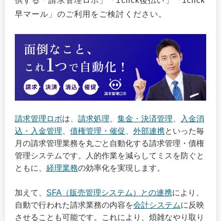
供する「請求管理ロボ」「1click後払い」「1click
早マール」のご利用をご検討ください。
請求管理ロボ
は、
請求処理
、
集金・決済管理
、
入金消
込・入金管理
、
債権管理・催促
、
外部連携
といった毎
月の請求管理業務を丸ごと自動化する請求管理・債権
管理システムです。人的作業を減らしてミスを防ぐと
ともに、
経理業務
の効率化を実現します。
加えて、
SFA（販売管理システム）との連携
により、
自動で行われた請求業務の内容を
会計システム
に反映
させることも可能です。これにより、煩雑なやり取り