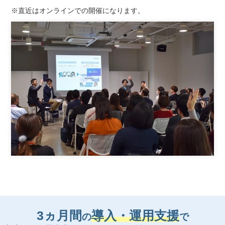
※直近はオンラインでの開催になります。
3ヵ月間
導入・運用支援
の
で